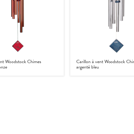
vent Woodstock Chimes
Carillon à vent Woodstock Chi
onze
argenté bleu