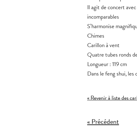
Il agit de concert ave
incomparables
S’harmonise magnifiq
Chimes
Carillon à vent
Quatre tubes ronds de
Longueur : 119 cm
Dans le feng shui, les c
« Revenir à liste des car
« Précédent