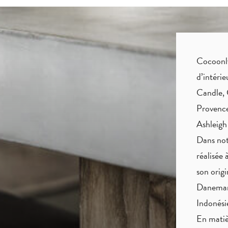
Cocoonly 
d’intéri
Candle, 
Provence
Ashleigh
Dans not
réalisée 
son origi
Danemark
Indonés
En matiè