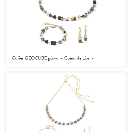
Collier GEOCUBE gris-or « Coeur de Lion »