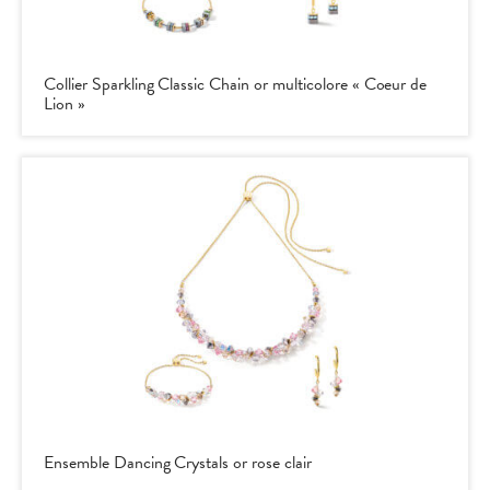
Collier Sparkling Classic Chain or multicolore « Coeur de
Lion »
Ensemble Dancing Crystals or rose clair