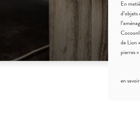
En matiè
d’objets 
l’aménag
Cocoonly
de Lion »
pierres 
en savoir