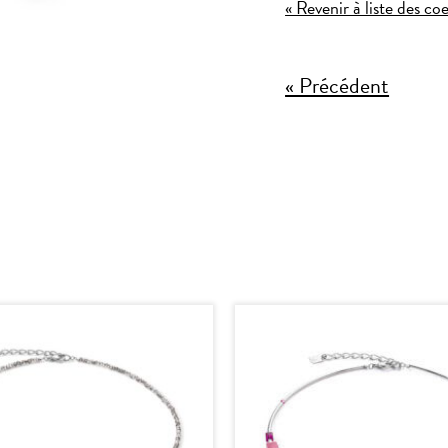
« Revenir à liste des co
« Précédent