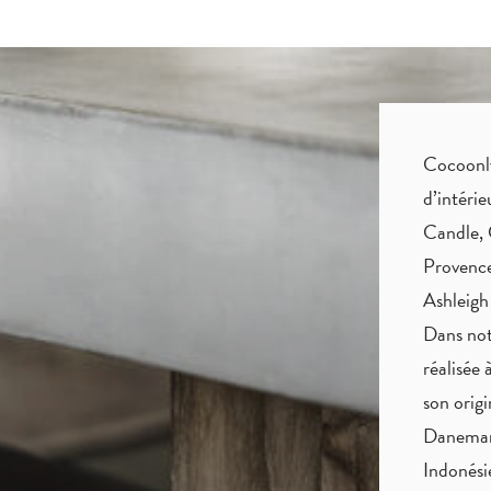
Cocoonly 
d’intéri
Candle, 
Provence
Ashleigh
Dans not
réalisée 
son origi
Danemark
Indonés