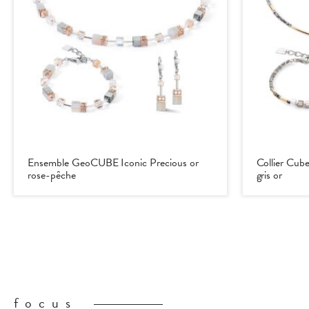
Ensemble GeoCUBE Iconic Precious or
Collier Cube
rose-pêche
gris or
focus