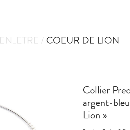
IEN_ETRE /
COEUR DE LION
Collier Pre
argent-bleu
Lion »