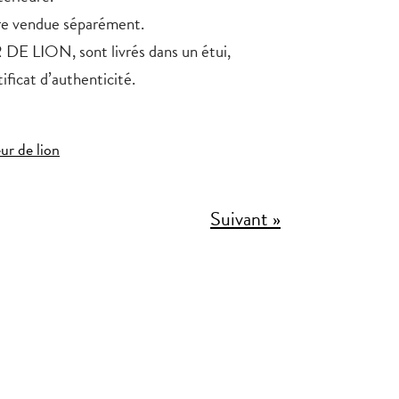
re vendue séparément.
DE LION, sont livrés dans un étui,
ficat d’authenticité.
eur de lion
Suivant »