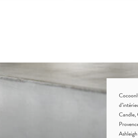
Cocoonly 
d’intéri
Candle, 
Provence
Ashleigh