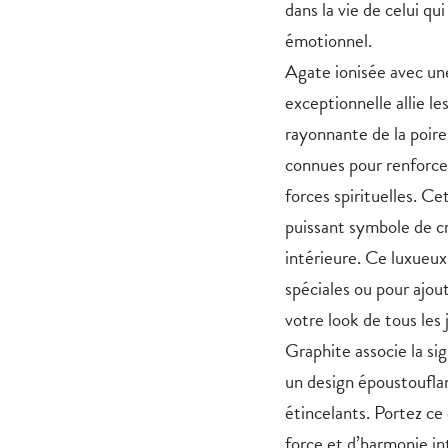
dans la vie de celui qui
émotionnel.
Agate ionisée avec une
exceptionnelle allie le
rayonnante de la poire
connues pour renforcer
forces spirituelles. Ce
puissant symbole de cr
intérieure. Ce luxueux 
spéciales ou pour ajou
votre look de tous les 
Graphite associe la si
un design époustouflan
étincelants. Portez ce
force et d’harmonie in