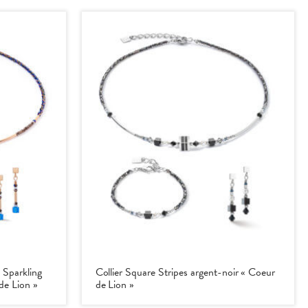
 Sparkling
Collier Square Stripes argent-noir « Coeur
de Lion »
de Lion »