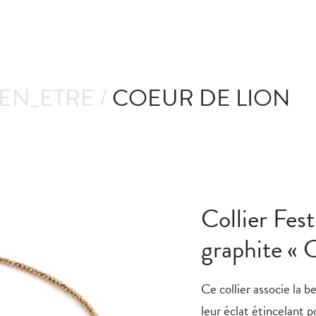
IEN_ETRE /
COEUR DE LION
Collier Fes
graphite « 
Ce collier associe la b
leur éclat étincelant p