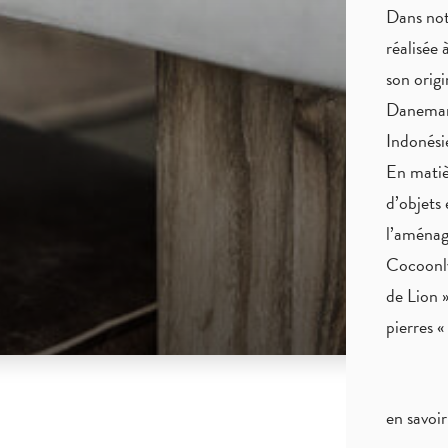
Dans not
réalisée 
son origi
Danemark
Indonés
En matiè
d’objets 
l’aménag
Cocoonly
de Lion »
pierres 
en savoir