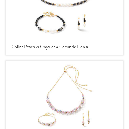
Collier Pearls & Onyx or « Coeur de Lion »