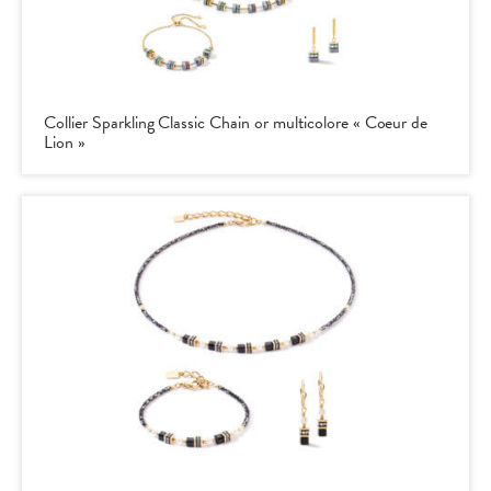
Collier Sparkling Classic Chain or multicolore « Coeur de
Lion »