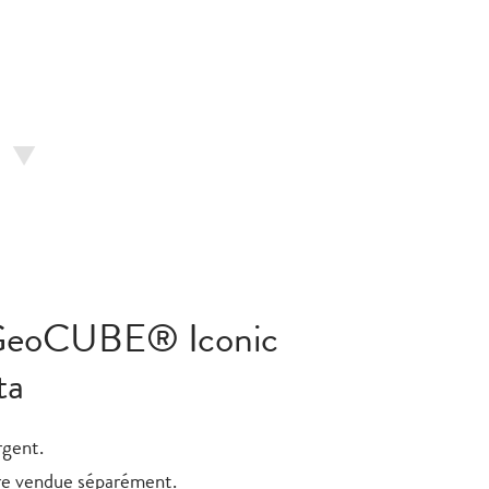
GeoCUBE® Iconic
ta
rgent.
re vendue séparément.