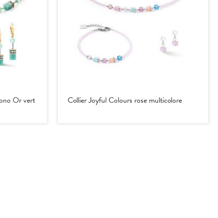
no Or vert
Collier Joyful Colours rose multicolore