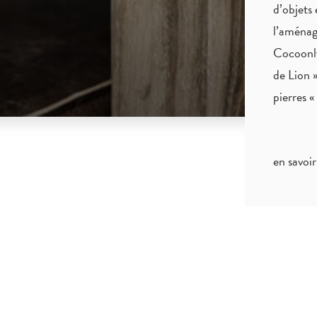
d’objets 
l’aménag
Cocoonly
de Lion »
pierres 
en savoir