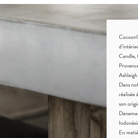
Cocoonly 
d’intéri
Candle, 
Provence
Ashleigh
Dans not
réalisée 
son origi
Danemark
Indonés
En matiè