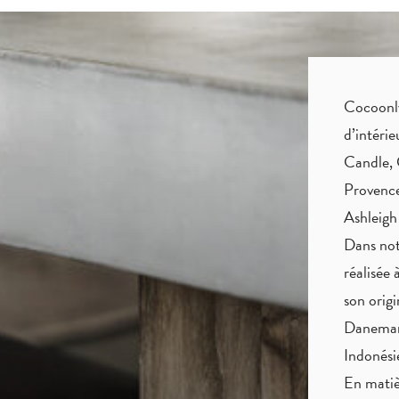
Cocoonly 
d’intéri
Candle, 
Provence
Ashleigh
Dans not
réalisée 
son origi
Danemark
Indonés
En matiè