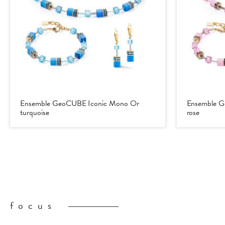
Ensemble GeoCUBE Iconic Mono Or
Ensemble 
turquoise
rose
focus