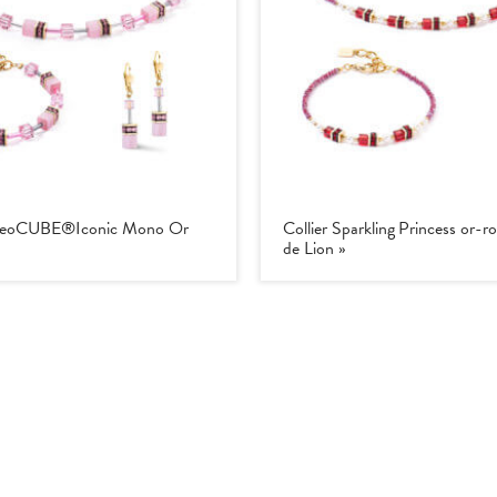
GeoCUBE®Iconic Mono Or
Collier Sparkling Princess or-
de Lion »