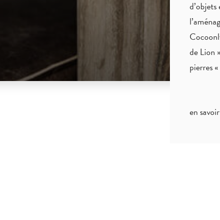
d’objets 
l’aménag
Cocoonly
de Lion »
pierres 
en savoir