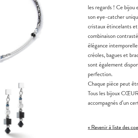
les regards ! Ce bijou
son eye-catcher uniqu
cristaux étincelants e
combinaison contrastée
élégance intemporelle
créoles, bagues et brac
sont également disponi
perfection.
Chaque pièce peut êt
Tous les bijoux CŒUR 
accompagnés d’un certi
« Revenir à liste des co