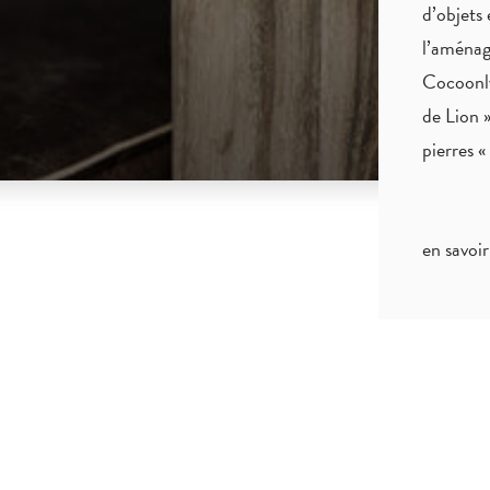
d’objets 
l’aménag
Cocoonly
de Lion »
pierres 
en savoir