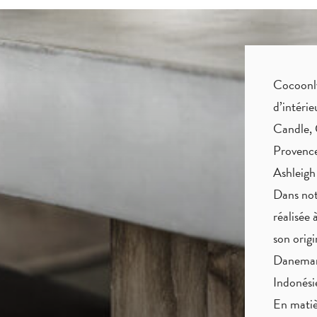
Cocoonly 
d’intéri
Candle, 
Provence
Ashleigh
Dans not
réalisée 
son origi
Danemark
Indonés
En matiè