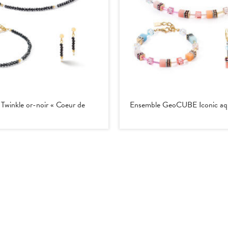
le Twinkle or-noir « Coeur de
Ensemble GeoCUBE Iconic aqu