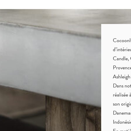
Cocoonly 
d’intéri
Candle, 
Provence
Ashleigh
Dans not
réalisée 
son origi
Danemark
Indonés
En matiè