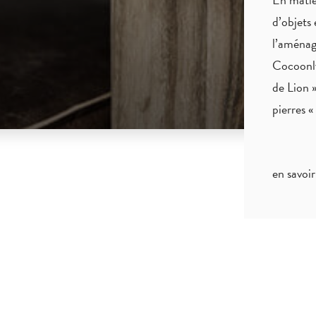
d’objets 
l’aménag
Cocoonly
de Lion »
pierres 
en savoir