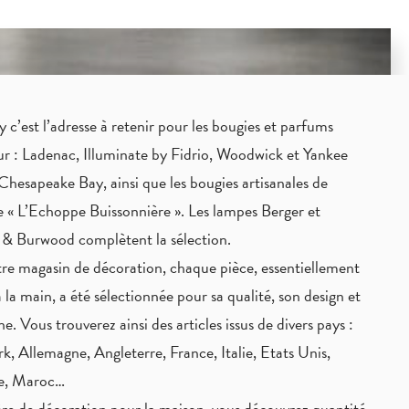
c’est l’adresse à retenir pour les bougies et parfums
eur : Ladenac, Illuminate by Fidrio, Woodwick et Yankee
Chesapeake Bay, ainsi que les bougies artisanales de
 « L’Echoppe Buissonnière ». Les lampes Berger et
 & Burwood complètent la sélection.
re magasin de décoration, chaque pièce,
essentiellement
à la main
, a été sélectionnée pour sa qualité, son design et
ne. Vous trouverez ainsi des articles issus de divers pays :
, Allemagne, Angleterre, France, Italie, Etats Unis,
ie, Maroc…
re de décoration pour la maison, vous découvrez quantité