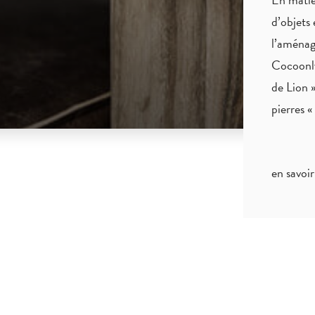
d’objets 
l’aménag
Cocoonly
de Lion »
pierres 
en savoir