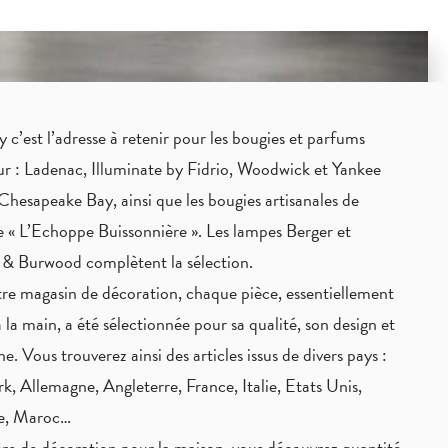
c’est l’adresse à retenir pour les bougies et parfums
eur : Ladenac, Illuminate by Fidrio, Woodwick et Yankee
Chesapeake Bay, ainsi que les bougies artisanales de
 « L’Echoppe Buissonnière ». Les lampes Berger et
 & Burwood complètent la sélection.
re magasin de décoration, chaque pièce,
essentiellement
à la main
, a été sélectionnée pour sa qualité, son design et
ne. Vous trouverez ainsi des articles issus de divers pays :
, Allemagne, Angleterre, France, Italie, Etats Unis,
ie, Maroc…
re de décoration pour la maison, vous découvrez quantité