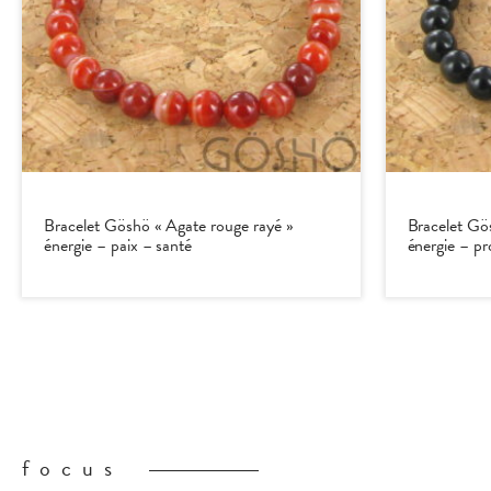
Bracelet Göshö « Agate rouge rayé »
Bracelet Gö
énergie – paix – santé
énergie – pr
focus