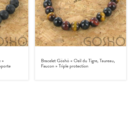
e »
Bracelet Göshö « Oeil du Tigre, Taureau,
pporte
Faucon » Triple protection