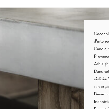
Cocoonly 
d’intéri
Candle, 
Provence
Ashleigh
Dans not
réalisée 
son origi
Danemark
Indonés
En matiè