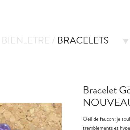
BIEN_ETRE /
BRACELETS
Bracelet G
NOUVEA
Oeil de faucon :je soul
tremblements et hype