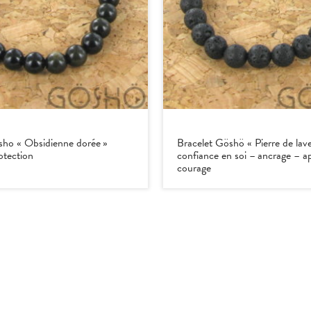
sho « Obsidienne dorée »
Bracelet Göshö « Pierre de lav
otection
confiance en soi – ancrage – a
courage