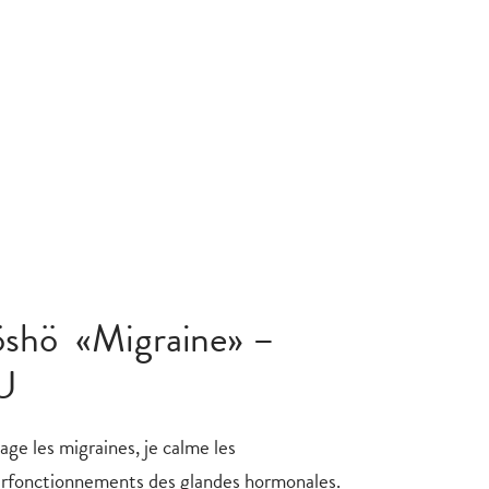
öshö «Migraine» –
U
age les migraines, je calme les
rfonctionnements des glandes hormonales.