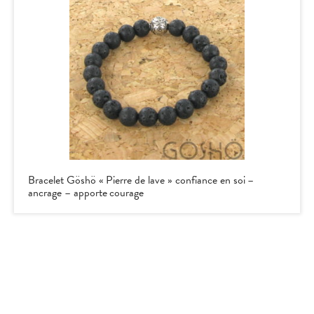
Bracelet Göshö « Pierre de lave » confiance en soi –
ancrage – apporte courage