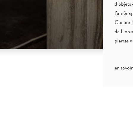
d’objets 
l’aménag
Cocoonly
de Lion »
pierres 
en savoir