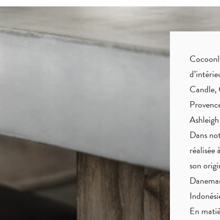
Cocoonly 
d’intéri
Candle, 
Provence
Ashleigh
Dans not
réalisée 
son origi
Danemark
Indonés
En matiè