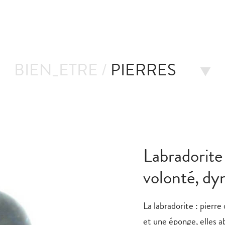
BIEN_ETRE /
PIERRES
Labradorite
volonté, d
La labradorite : pierre 
et une éponge, elles a