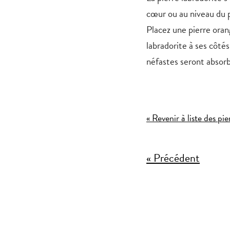
cœur ou au niveau du p
Placez une pierre orang
labradorite à ses côtés
néfastes seront absorb
« Revenir à liste des pie
« Précédent