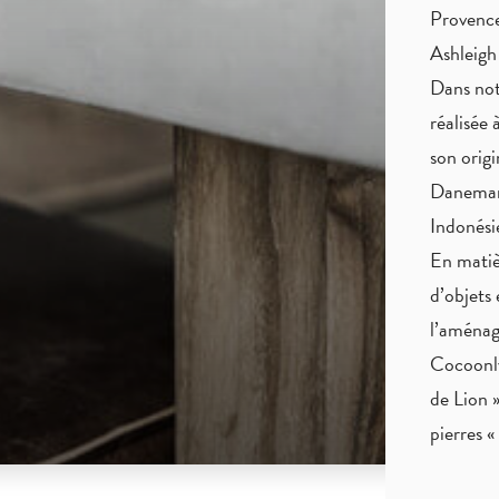
Provence
Ashleigh
Dans not
réalisée 
son origi
Danemark
Indonés
En matiè
d’objets 
l’aménag
Cocoonly
de Lion »
pierres 