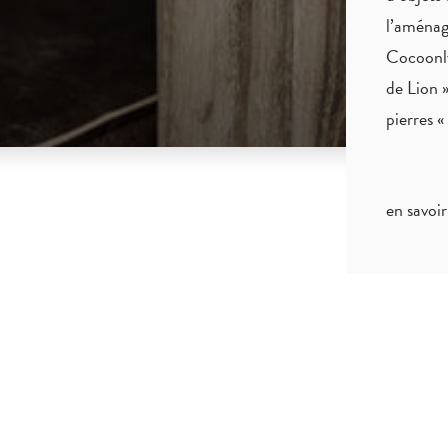
l’aménag
Cocoonly
de Lion »
pierres 
en savoir