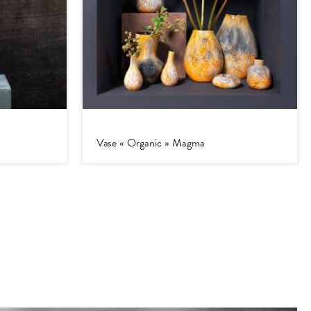
Vase « Organic » Magma