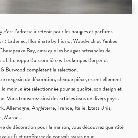
c’est l’adresse à retenir pour les bougies et parfums
eur : Ladenac, Illuminate by Fidrio, Woodwick et Yankee
Chesapeake Bay, ainsi que les bougies artisanales de
 « L’Echoppe Buissonnière ». Les lampes Berger et
 & Burwood complètent la sélection.
re magasin de décoration, chaque pièce,
essentiellement
à la main
, a été sélectionnée pour sa qualité, son design et
ne. Vous trouverez ainsi des articles issus de divers pays :
, Allemagne, Angleterre, France, Italie, Etats Unis,
ie, Maroc…
re de décoration pour la maison, vous découvrez quantité
exclusifs
et profiterez de
conseils avisés
pour