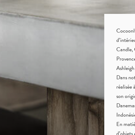
Cocoonly 
d’intéri
Candle, 
Provence
Ashleigh
Dans not
réalisée 
son origi
Danemark
Indonés
En matiè
d’objets 