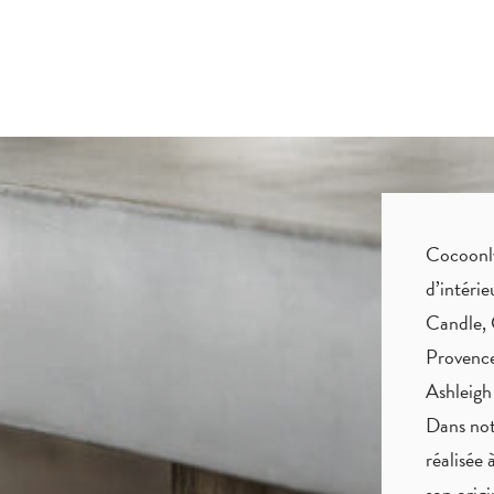
Cocoonly 
d’intéri
Candle, 
Provence
Ashleigh
Dans not
réalisée 
son origi