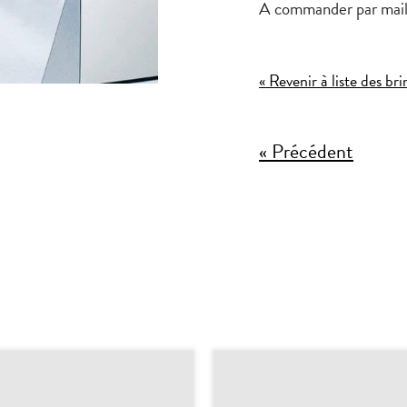
A commander par mail
« Revenir à liste des br
« Précédent