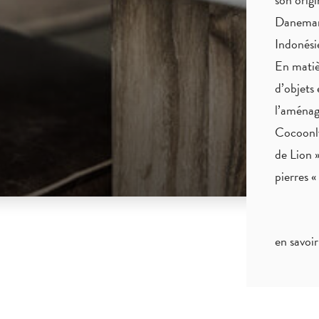
Danemark
Indonés
En matiè
d’objets 
l’aménag
Cocoonly
de Lion »
pierres 
en savoir