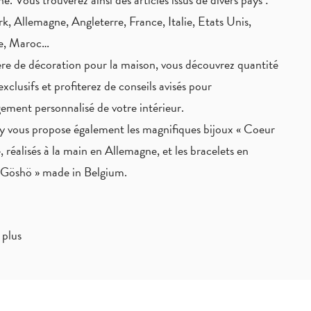
, Allemagne, Angleterre, France, Italie, Etats Unis,
ie, Maroc…
re de décoration pour la maison, vous découvrez quantité
exclusifs
et profiterez de
conseils avisés
pour
ement personnalisé de votre intérieur.
 vous propose également les magnifiques bijoux « Coeur
, réalisés à la main en Allemagne, et les bracelets en
« Göshö » made in Belgium.
 plus