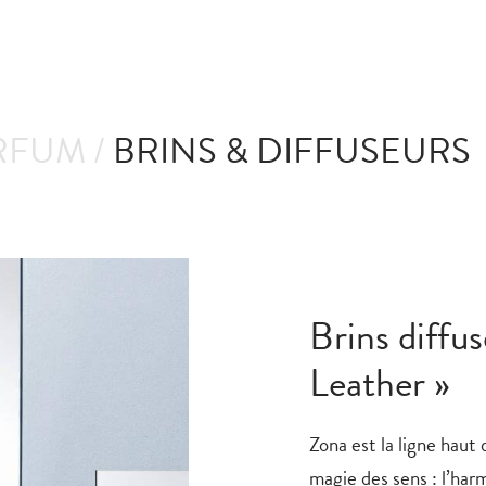
RFUM /
BRINS & DIFFUSEURS
Brins diffu
Leather »
Zona est la ligne haut
magie des sens : l’har