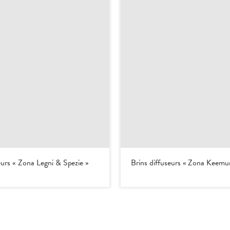
eurs « Zona Legni & Spezie »
Brins diffuseurs « Zona Keem